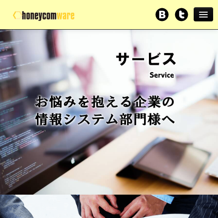
情報システム部門サポー
ト｜横浜のシステム会社
ホーム
｜ハニカムウエア株式会
インテグレーション
社
サービス
開発事例
プロダクト
会社概要
採用情報
お問い合わせ